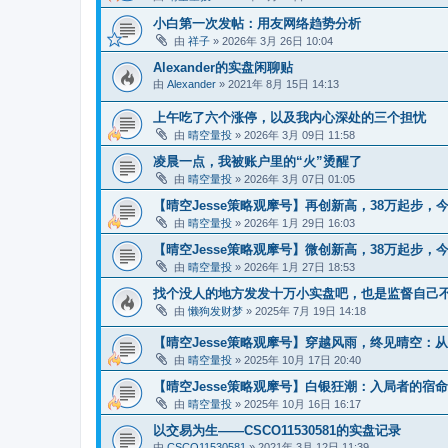
小白第一次发帖：用友网络趋势分析
由
祥子
» 2026年 3月 26日 10:04
Alexander的实盘闲聊贴
由
Alexander
» 2021年 8月 15日 14:13
上午吃了六个涨停，以及我内心深处的三个担忧
由
晴空量投
» 2026年 3月 09日 11:58
凌晨一点，我被账户里的“火”烫醒了
由
晴空量投
» 2026年 3月 07日 01:05
【晴空Jesse策略观摩号】再创新高，38万起步，今日
由
晴空量投
» 2026年 1月 29日 16:03
【晴空Jesse策略观摩号】微创新高，38万起步，
由
晴空量投
» 2026年 1月 27日 18:53
找个没人的地方发发十万小实盘吧，也是监督自己
由
懒狗发财梦
» 2025年 7月 19日 14:18
【晴空Jesse策略观摩号】穿越风雨，终见晴空：从 3
由
晴空量投
» 2025年 10月 17日 20:40
【晴空Jesse策略观摩号】白银狂潮：入局者的宿
由
晴空量投
» 2025年 10月 16日 16:17
以交易为生——CSCO11530581的实盘记录
由
CSCO11530581
» 2021年 3月 12日 11:39