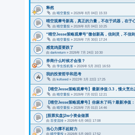
释然
由
晴空量投
» 2026年 8月 04日 15:33
晴空观摩号新高，真正的力量，不在于武器，在于
由
晴空量投
» 2026年 8月 04日 10:25
“晴空Jesse策略观摩号”微创新高，信则灵，不信
由
晴空量投
» 2026年 7月 30日 17:24
感觉鸡蛋要跌了
由
darkreturn
» 2026年 7月 24日 10:30
券商什么时候才会涨？
由
学生投机客
» 2026年 5月 20日 16:53
我的投资哲学和思考
由
kofseed
» 2022年 3月 22日 17:25
【晴空Jesse策略观摩号】最新净值:3.3，慢火烹
由
晴空量投
» 2026年 7月 02日 12:21
【晴空Jesse策略观摩号】你麻木了吗？最新净值：3
由
晴空量投
» 2026年 7月 01日 14:46
[股票实盘]2w小资金做票
由
百变流转
» 2026年 6月 08日 17:08
当心力撑不起财力
由
晴空量投
» 2026年 5月 09日 17:52