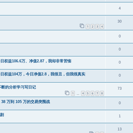
4
30
1
2
3
4
0
0
权益106.6万、净值2.87，我却非常苦恼
0
今日权益104万，今日净值2.8，我很丑，但我很真实
0
不断的分析学习写日记
73
1
4
5
6
7
8
…
8 万到 105 万的交易突围战
0
命剧
1
13