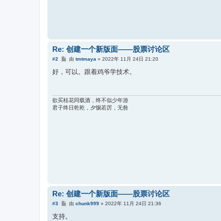
Re: 创建一个新版面——股票讨论区
帖
#2
由
tmtmaya
»
2022年 11月 24日 21:20
子
好，可以。跟着鸡爷学技术。
欲买桂花同载酒，终不似少年游
君子终日乾乾，夕惕若厉，无咎
Re: 创建一个新版面——股票讨论区
帖
#3
由
chunk999
»
2022年 11月 24日 21:36
子
支持。