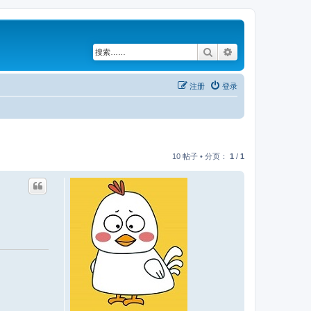
搜索
高级搜索
注册
登录
10 帖子 • 分页：
1
/
1