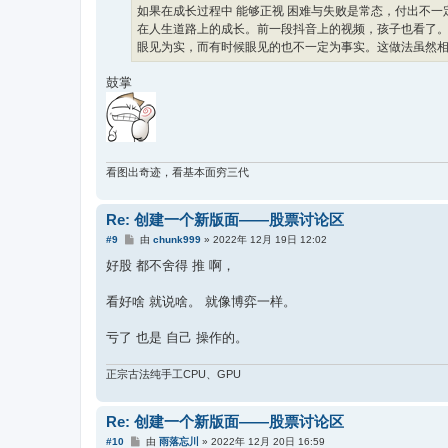
如果在成长过程中 能够正视 困难与失败是常态，付出不
在人生道路上的成长。前一段抖音上的视频，孩子也看了
眼见为实，而有时候眼见的也不一定为事实。这做法虽然
鼓掌
看图出奇迹，看基本面穷三代
Re: 创建一个新版面——股票讨论区
帖
#9
由
chunk999
»
2022年 12月 19日 12:02
子
好股 都不舍得 推 啊，
看好啥 就说啥。 就像博弈一样。
亏了 也是 自己 操作的。
正宗古法纯手工CPU、GPU
Re: 创建一个新版面——股票讨论区
帖
#10
由
雨落忘川
»
2022年 12月 20日 16:59