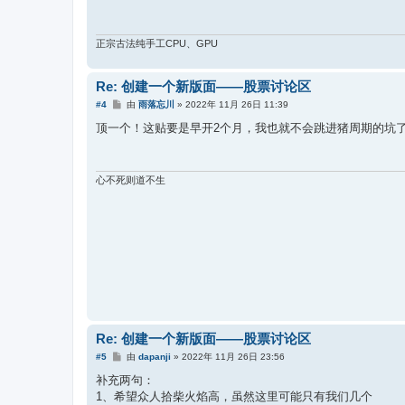
正宗古法纯手工CPU、GPU
Re: 创建一个新版面——股票讨论区
帖
#4
由
雨落忘川
»
2022年 11月 26日 11:39
子
顶一个！这贴要是早开2个月，我也就不会跳进猪周期的坑
心不死则道不生
Re: 创建一个新版面——股票讨论区
帖
#5
由
dapanji
»
2022年 11月 26日 23:56
子
补充两句：
1、希望众人拾柴火焰高，虽然这里可能只有我们几个