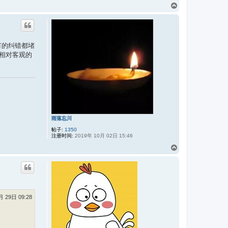
页
首
有的纠错都堵
相对客观的
雨落忘川
帖子:
1350
注册时间:
2019年 10月 02日 15:46
页
首
月 29日 09:28