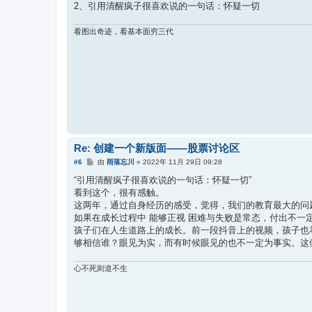
2、引用清醒疯子很喜欢说的一句话：怀疑一切
看图出奇迹，看基本面穷三代
Re: 创建一个新版面——股票讨论区
帖
#6
由
雨落忘川
»
2022年 11月 29日 09:28
子
“引用清醒疯子很喜欢说的一句话：怀疑一切”
看到这个，很有感触。
这两年，通过自身经历的感受，觉得，我们的教育最大的问
如果在成长过程中 能够正视 困难与失败是常态，付出不
孩子们在人生道路上的成长。前一段抖音上的视频，孩子也
够相信谁？眼见为实，而有时候眼见的也不一定为事实。这
心不死则道不生