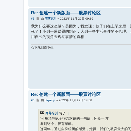
Re: 创建一个新版面——股票讨论区
帖
#7
由
雨落忘川
»
2022年 11月 29日 09:36
子
我为什么要这么做？是因为，我发现：孩子们在上学之后，
死了！小到一道错题的纠正，大到一些生活事件的不合理。
用自己的视角去观察事情的真相。
心不死则道不生
Re: 创建一个新版面——股票讨论区
帖
#8
由
dapanji
»
2022年 11月 29日 14:38
子
雨落忘川
写了:
↑
“引用清醒疯子很喜欢说的一句话：怀疑一切”
看到这个，很有感触。
这两年，通过自身经历的感受，觉得，我们的教育最大的