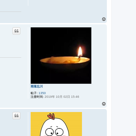
页
首
雨落忘川
帖子:
1350
注册时间:
2019年 10月 02日 15:46
页
首