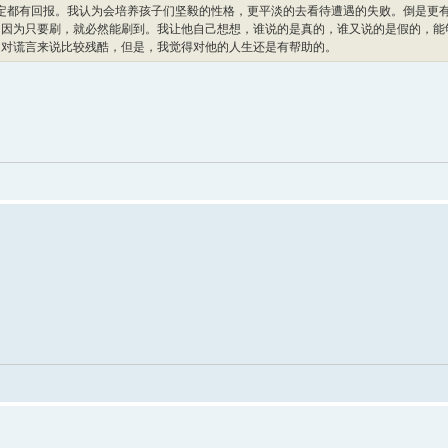
一定都有回报。我认为会培养孩子们坚毅的性格，更平淡的去看待遭遇的失败。倒是更
。因为只要刷，就必然能刷到。我让他自己想想，谁说的是真的，谁又说的是假的，能
相对谎言来说比较残酷，但是，我觉得对他的人生还是有帮助的。