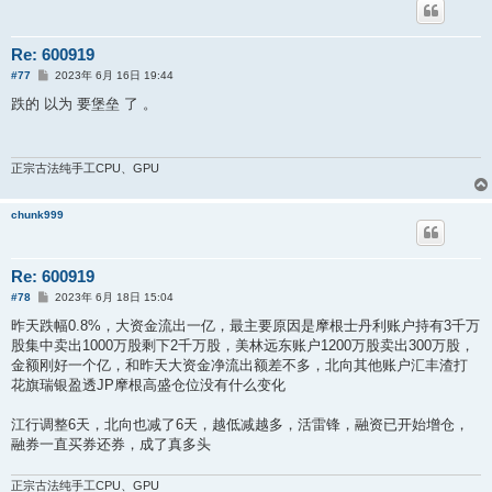
Re: 600919
帖
#77
2023年 6月 16日 19:44
子
跌的 以为 要堡垒 了 。
正宗古法纯手工CPU、GPU
chunk999
Re: 600919
帖
#78
2023年 6月 18日 15:04
子
昨天跌幅0.8%，大资金流出一亿，最主要原因是摩根士丹利账户持有3千万
股集中卖出1000万股剩下2千万股，美林远东账户1200万股卖出300万股，
金额刚好一个亿，和昨天大资金净流出额差不多，北向其他账户汇丰渣打
花旗瑞银盈透JP摩根高盛仓位没有什么变化
江行调整6天，北向也减了6天，越低减越多，活雷锋，融资已开始增仓，
融券一直买券还券，成了真多头
正宗古法纯手工CPU、GPU