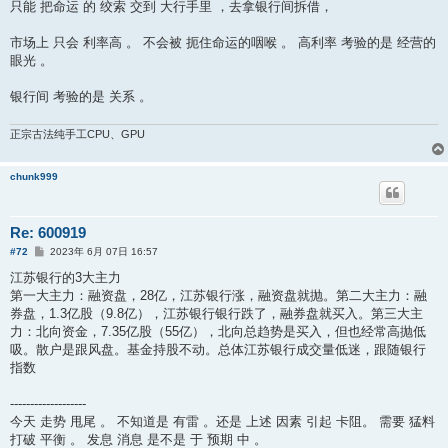
只能 把命运 的 绞索 交到 大行手里 ，去拿银行间拆借，
市场上 只会 利率高 。 不会被 扼住命运的咽喉 。 高利率 考验的是 经营的
眼光 。
银行间 考验的是 关系 。
正宗古法纯手工CPU、GPU
chunk999
Re: 600919
帖
#72
2023年 6月 07日 16:57
子
江苏银行的3大主力
第一大主力：融资盘，28亿，江苏银行涨，融资盘就抛。第二大主力：融
券盘，1.3亿股（9.8亿），江苏银行银行跌了，融券盘就买入。第三大主
力：北向资金，7.35亿股（55亿），北向总趋势是买入，但也经常高抛低
吸。散户是跟风盘。基金持股不动。总体江苏银行成交量低迷，跟随银行
指数
-------------------
今天 走势 甩尾 。 不知道是 有雷 。还是 上述 因素 引起 卡阻。 需要 猛料
打破 平衡 。 发息 消息 是不是 于 预期 中 。