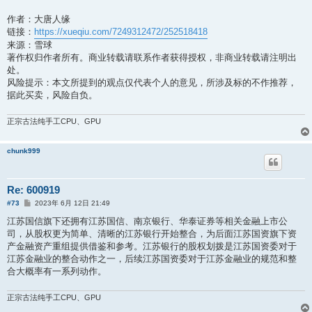
作者：大唐人缘
链接：
https://xueqiu.com/7249312472/252518418
来源：雪球
著作权归作者所有。商业转载请联系作者获得授权，非商业转载请注明出
处。
风险提示：本文所提到的观点仅代表个人的意见，所涉及标的不作推荐，
据此买卖，风险自负。
正宗古法纯手工CPU、GPU
chunk999
Re: 600919
帖
#73
2023年 6月 12日 21:49
子
江苏国信旗下还拥有江苏国信、南京银行、华泰证券等相关金融上市公
司，从股权更为简单、清晰的江苏银行开始整合，为后面江苏国资旗下资
产金融资产重组提供借鉴和参考。江苏银行的股权划拨是江苏国资委对于
江苏金融业的整合动作之一，后续江苏国资委对于江苏金融业的规范和整
合大概率有一系列动作。
正宗古法纯手工CPU、GPU