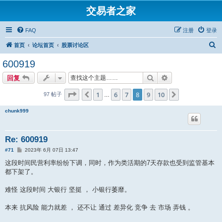
交易者之家
FAQ
注册
登录
搜
首页
论坛首页
股票讨论区
索
600919
搜索
高级搜索
回复
分页：
8
/
10
1
6
7
8
9
10
上一页
下一页
97 帖子
…
chunk999
Re: 600919
帖
#71
2023年 6月 07日 13:47
子
这段时间民营利率纷纷下调，同时，作为类活期的7天存款也受到监管基本
都下架了。
难怪 这段时间 大银行 坚挺 ， 小银行萎靡。
本来 抗风险 能力就差 ， 还不让 通过 差异化 竞争 去 市场 弄钱 。