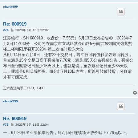
chunk999
Re: 600919
帖
#74
2023年 6月 13日 22:02
子
江苏银行（SH 600919，收盘价：7.55元）6月13日发布公告称，2023年7
月3日14点30分，公司将在南京市玄武区紫金山路5号南京东郊国宾馆紫熙
楼二楼朝阳厅召开2023年第二次临时股东大会
从6月14日至7月18日，还有22个交易日，若江行可转债触发强赎而转股，
首先满足15个交易日高于强赎价7.76元，满足后5天公布强赎公告，强赎公
布日至强赎登记日至少15天以上，也就是说，至强赎登记日至少35天以
上，哪就是8月以后的事。而分红7月18日左右，所以可转债转股，分红后
才有可能完成。
正宗古法纯手工CPU、GPU
chunk999
Re: 600919
帖
#75
2023年 6月 13日 22:04
子
一，6月20日出业绩预增公告，到7月5日连续15天股价站上7.76元以上。