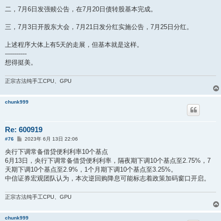
二，7月6日发强赎公告，在7月20日债转股基本完成。
三，7月3日开股东大会，7月21日发分红实施公告，7月25日分红。
上述程序大体上有5天的走展，但基本就是这样。
-----------
想得挺美。
正宗古法纯手工CPU、GPU
chunk999
Re: 600919
帖
#76
2023年 6月 13日 22:06
子
央行下调常备借贷便利利率10个基点
6月13日，央行下调常备借贷便利利率，隔夜期下调10个基点至2.75%，7
天期下调10个基点至2.9%，1个月期下调10个基点至3.25%。
中信证券宏观团队认为，本次逆回购降息可能标志着政策加码窗口开启。
正宗古法纯手工CPU、GPU
chunk999